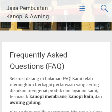
Skip
Jasa Pembuatan
to
content
Kanopi & Awning
Frequently Asked
Questions (FAQ)
Selamat datang di halaman FAQ! Kami telah
merangkum berbagai pertanyaan yang sering
diajukan mengenai produk dan layanan kami,
termasuk
kanopi membrane
,
kanopi kain
, dan
awning gulung
.